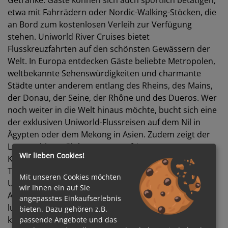
Getränke. Gäste können sich auch sportlich betätigen,
etwa mit Fahrrädern oder Nordic-Walking-Stöcken, die
an Bord zum kostenlosen Verleih zur Verfügung
stehen. Uniworld River Cruises bietet
Flusskreuzfahrten auf den schönsten Gewässern der
Welt. In Europa entdecken Gäste beliebte Metropolen,
weltbekannte Sehenswürdigkeiten und charmante
Städte unter anderem entlang des Rheins, des Mains,
der Donau, der Seine, der Rhône und des Dueros. Wer
noch weiter in die Welt hinaus möchte, bucht sich eine
der exklusiven Uniworld-Flussreisen auf dem Nil in
Ägypten oder dem Mekong in Asien. Zudem zeigt der
Luxusanbieter Globetrottern auf Amazonas-
Wir lieben Cookies!
Kreuzfahrten unberührte Regenwälder, die exotische
Tierwelt Südamerikas und abgelegen Dörfer hautnah.
Mit unseren Cookies möchten
Uniworld bietet in Kombination mit unvergesslichen
wir Ihnen ein auf Sie
Abenteuern ein All-inclusive-Erlebnis der Extraklasse:
angepasstes Einkaufserlebnis
luxuriöse Ausstattung, persönliche Betreuung,
bieten. Dazu gehören z.B.
kulinarische Vielfalt und ein maßgeschneidertes
passende Angebote und das