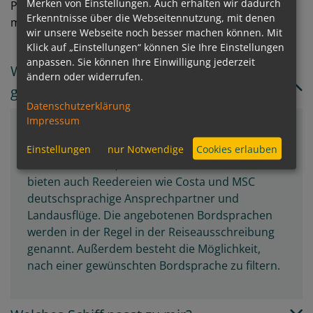
Merken von Einstellungen. Auch erhalten wir dadurch
Programm, das jede Flussrundreise unvergesslich
Erkenntnisse über die Webseitennutzung, mit denen
macht. Hier wird jede Kreuzfahrt zur Kunstform.
wir unsere Webseite noch besser machen können. Mit
Klick auf „Einstellungen“ können Sie Ihre Einstellungen
anpassen. Sie können Ihre Einwilligung jederzeit
Welche Sprachen werden an Bord
ändern oder widerrufen.
gesprochen?
Datenschutzerklärung
Impressum
Die angebotenen Bordsprachen sind je nach
Reederei unterschiedlich. Neben den deutschen
Einstellungen
nur Notwendige
Cookies erlauben
Reedereien AIDA, TUI Cruises und PHOENIX
bieten auch Reedereien wie Costa und MSC
deutschsprachige Ansprechpartner und
Landausflüge. Die angebotenen Bordsprachen
werden in der Regel in der Reiseausschreibung
genannt. Außerdem besteht die Möglichkeit,
nach einer gewünschten Bordsprache zu filtern.