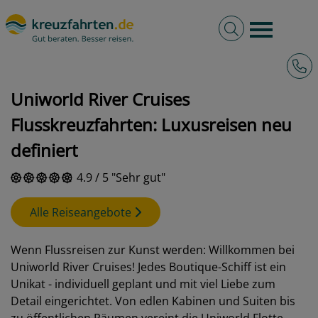
Volltextsuche
Burger 
Hotli
kreuzfahrten.de
Reedereien
Uniworld
Uniworld River Cruises
Flusskreuzfahrten: Luxusreisen neu
definiert
4.9
/
5
Sehr gut
Alle Reiseangebote
Wenn Flussreisen zur Kunst werden: Willkommen bei
Uniworld River Cruises! Jedes Boutique-Schiff ist ein
Unikat - individuell geplant und mit viel Liebe zum
Detail eingerichtet. Von edlen Kabinen und Suiten bis