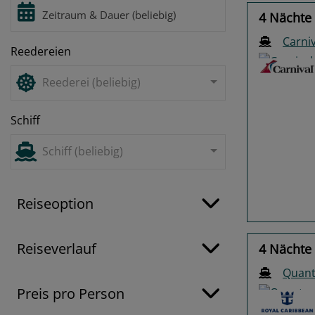
4 Nächte 
Carniv
Reedereien
Reederei (beliebig)
Schiff
Previo
Schiff (beliebig)
Reiseoption
Reiseverlauf
4 Nächte 
Quant
Preis pro Person