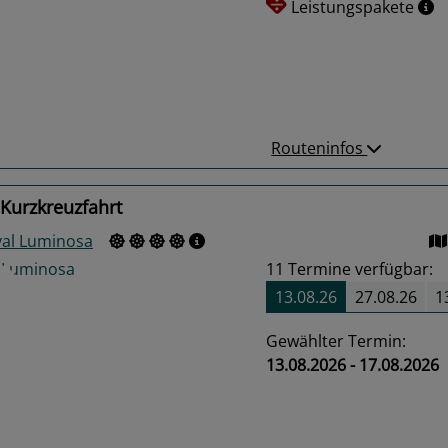
Leistungspakete
us
Next
Routeninfos
Kurzkreuzfahrt
val Luminosa
11
Termine verfügbar:
13.08.26
27.08.26
1
Gewählter Termin:
13.08.2026 - 17.08.2026
us
Next