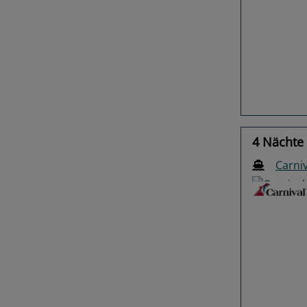
Previo
4 Nächte 
Carni
Previo