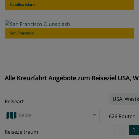
Catalina Island
San Francisco
Alle Kreuzfahrt Angebote zum Reiseziel USA, 
USA, Westk
Reiseart
beide
626 Routen,
«
1
Reisezeitraum