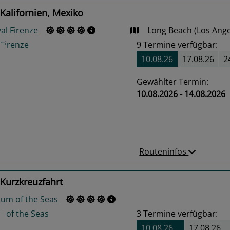
Kalifornien, Mexiko
al Firenze
Long Beach (Los Angel
9
Termine verfügbar:
10.08.26
17.08.26
2
Gewählter Termin:
10.08.2026 - 14.08.2026
us
Next
Routeninfos
Kurzkreuzfahrt
um of the Seas
3
Termine verfügbar:
10.08.26
17.08.26