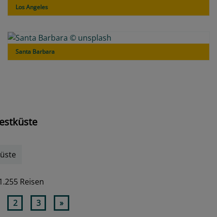
Los Angeles
Santa Barbara
Westküste
üste
1.255 Reisen
2
3
»