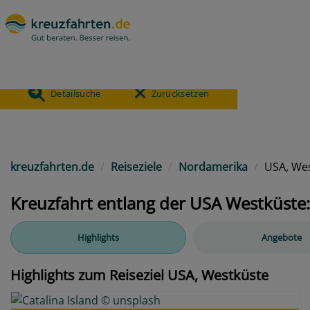
- USA, Westküste
1.255
ANGEBOTE
Detailsuche
Zurücksetzen
Previous
kreuzfahrten.de
Reiseziele
Nordamerika
USA, We
Kreuzfahrt entlang der USA Westküste:
Highlights
Angebote
Highlights zum Reiseziel USA, Westküste