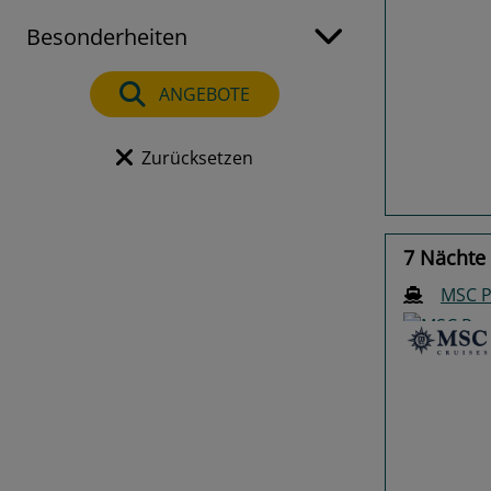
Besonderheiten
Previo
ANGEBOTE
Zurücksetzen
7 Nächte 
MSC P
Previo