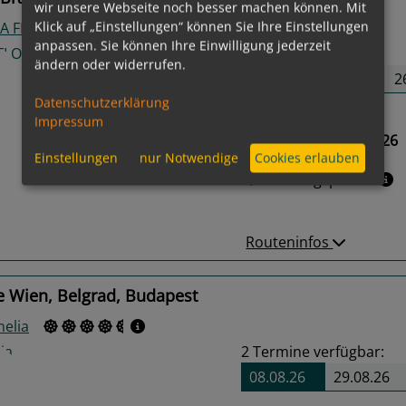
wir unsere Webseite noch besser machen können. Mit
Klick auf „Einstellungen“ können Sie Ihre Einstellungen
A FLORA
anpassen. Sie können Ihre Einwilligung jederzeit
8
Termine verfügbar:
ändern oder widerrufen.
08.08.26
17.08.26
2
Datenschutzerklärung
Gewählter Termin:
Impressum
08.08.2026 - 17.08.2026
us
Next
Einstellungen
nur Notwendige
Cookies erlauben
Leistungspakete
Routeninfos
e Wien, Belgrad, Budapest
elia
2
Termine verfügbar:
08.08.26
29.08.26