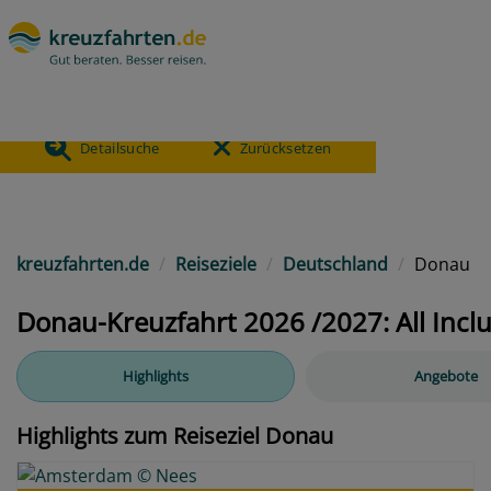
Reiseziel (beliebig)
38.752
ANGEBOTE
Detailsuche
Zurücksetzen
Previous
kreuzfahrten.de
Reiseziele
Deutschland
Donau
Donau-Kreuzfahrt 2026 /2027: All Incl
Highlights
Angebote
Highlights zum Reiseziel Donau