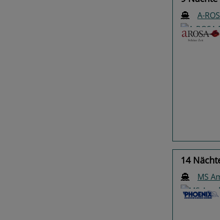
A-ROS
Previo
14 Nächt
MS Am