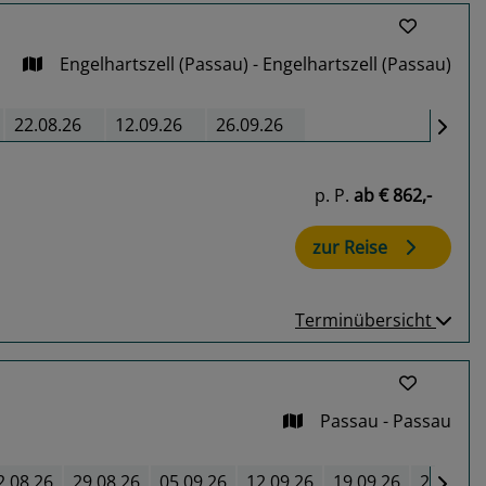
Engelhartszell (Passau) - Engelhartszell (Passau)
22.08.26
12.09.26
26.09.26
p. P.
ab
€ 862,-
zur Reise
Terminübersicht
Passau - Passau
2.08.26
29.08.26
05.09.26
12.09.26
19.09.26
26.09.2