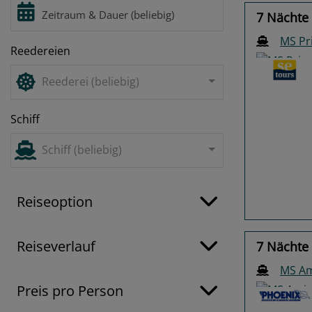
7 Nächte 
MS Pr
Reedereien
Reederei (beliebig)
Schiff
Previo
Schiff (beliebig)
Reiseoption
Reiseverlauf
7 Nächte 
MS A
Preis pro Person