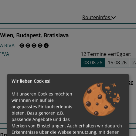
Routeninfos
Wien, Budapest, Bratislava
A RIVA
12
Termine verfügbar:
08.08.26
15.08.26
2
Gewählter Termin:
Wir lieben Cookies!
08.08.2026 - 15.08.2026
us
Next
Mit unseren Cookies möchten
wir Ihnen ein auf Sie
angepasstes Einkaufserlebnis
bieten. Dazu gehören z.B.
Routeninfos
passende Angebote und das
Merken von Einstellungen. Auch erhalten wir dadurch
Erkenntnisse über die Webseitennutzung, mit denen
Bratislava, Budapest, Wien