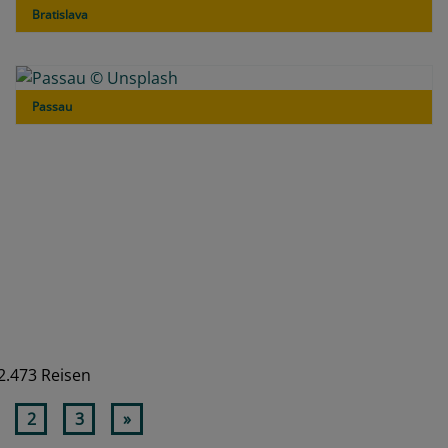
Bratislava
Passau
2.473 Reisen
2
3
»