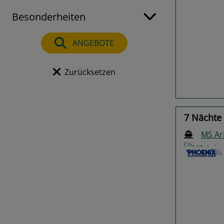
Besonderheiten
Previo
ANGEBOTE
Zurücksetzen
7 Nächte 
MS Ar
Previo