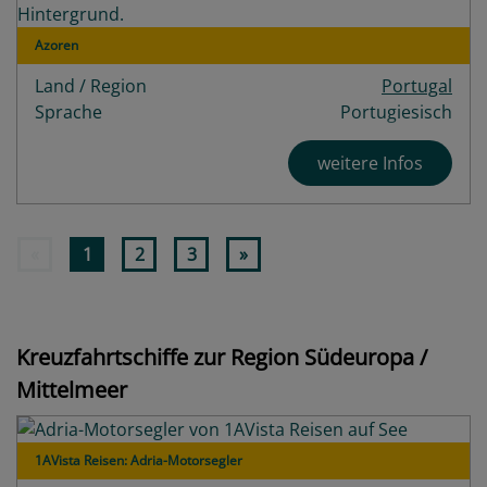
Azoren
Land / Region
Portugal
Sprache
Portugiesisch
weitere Infos
«
1
2
3
»
Kreuzfahrtschiffe zur Region Südeuropa /
Mittelmeer
1AVista Reisen: Adria-Motorsegler