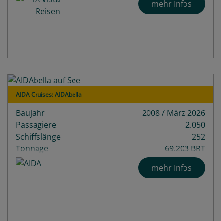
mehr Infos
AIDA Cruises: AIDAbella
Baujahr
2008 / März 2026
Passagiere
2.050
Schiffslänge
252
Tonnage
69.203 BRT
Decks
13
mehr Infos