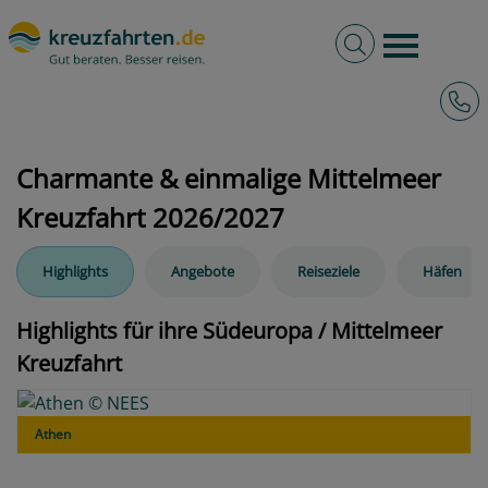
Volltextsuche
Burger 
Hotli
kreuzfahrten.de
Reiseziele
Südeuropa / Mittelmeer
Charmante & einmalige Mittelmeer
Kreuzfahrt 2026/2027
Highlights
Angebote
Reiseziele
Häfen
Highlights für ihre Südeuropa / Mittelmeer
Kreuzfahrt
Athen