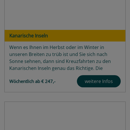
Kanarische Inseln
Wenn es Ihnen im Herbst oder im Winter in
unseren Breiten zu trüb ist und Sie sich nach
Sonne sehnen, dann sind Kreuzfahrten zu den
Kanarischen Inseln genau das Richtige. Die
wunderschönen Vulkaninseln im nordatlantischen
weitere Infos
Wöchentlich ab € 247,-
Ozean gehören mittlerweile zu den Klassikern für
alle, die sich in der kalten Jahreszeit ein...
Highlights
Angebote
Häfen
Schiffe
Bewertungen