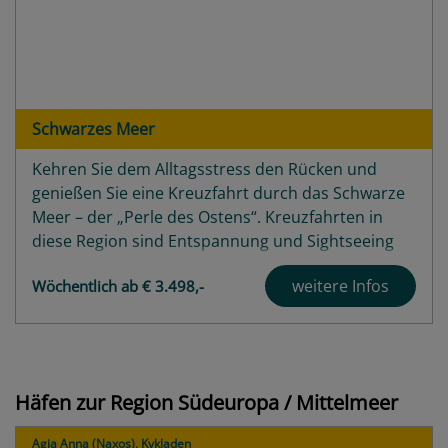
Schwarzes Meer
Kehren Sie dem Alltagsstress den Rücken und
genießen Sie eine Kreuzfahrt durch das Schwarze
Meer – der „Perle des Ostens“. Kreuzfahrten in
diese Region sind Entspannung und Sightseeing
pur! Landschaftlich ist das Schwarze Meer mit
weitere Infos
Wöchentlich ab € 3.498,-
seinen Städten zwischen Tradition und Moderne
ein wahres Paradies. Eine Schwarzmeerkreuzfahrt
bringt Ihnen dieses Paradies...
Highlights
Angebote
Häfen zur Region Südeuropa / Mittelmeer
Häfen
Schiffe
Agia Anna (Naxos), Kykladen