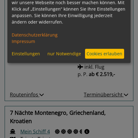
83 %
wir unsere Webseite noch besser machen können. Mit
10
Termine verfügbar:
Klick auf „Einstellungen“ können Sie Ihre Einstellungen
anpassen. Sie können Ihre Einwilligung jederzeit
09.08.26
18.08.26
27.08.26
05.09.26
14.09.26
ändern oder widerrufen.
Gewählter Termin:
Datenschutzerklärung
p. P.
ab
€ 2.052,-
09.08.2026 - 18.08.2026
Impressum
Leistungspakete
zur Reise
Einstellungen
nur Notwendige
Cookies erlauben
inkl. Flug
p. P.
ab
€ 2.519,-
Routeninfos
Terminübersicht
7 Nächte Montenegro, Griechenland,
Kroatien
Mein Schiff 4