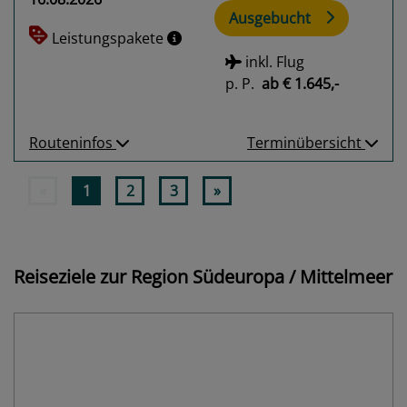
Ausgebucht
Leistungspakete
inkl. Flug
p. P.
ab
€ 1.645,-
Routeninfos
Terminübersicht
«
1
2
3
»
Reiseziele zur Region Südeuropa / Mittelmeer