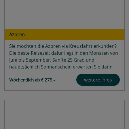
Azoren
Sie möchten die Azoren via Kreuzfahrt erkunden?
Die beste Reisezeit dafür liegt in den Monaten von
Juni bis September. Sanfte 25 Grad und
hauptsächlich Sonnenschein erwarten Sie dann
auf den portugiesischen Inseln mitten im Atlantik.
weitere Infos
Wöchentlich ab € 279,-
Auf einer der neun Inseln Corvo, Faial, Flores,
Graciosa, Santa Maria, São Jorge, São Miguel,...
Highlights
Angebote
Häfen
Schiffe
Bewertungen