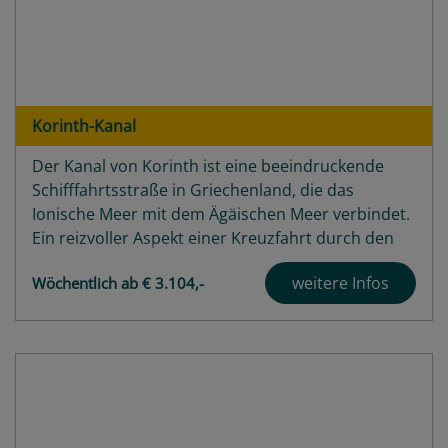
Korinth-Kanal
Der Kanal von Korinth ist eine beeindruckende
Schifffahrtsstraße in Griechenland, die das
Ionische Meer mit dem Ägäischen Meer verbindet.
Ein reizvoller Aspekt einer Kreuzfahrt durch den
Kanal von Korinth ist die enge Passage durch den
weitere Infos
Wöchentlich ab € 3.104,-
Kanal selbst. Der Kanal ist etwa 6,4 Kilometer lang
und an seiner schmalsten Stelle nur...
Highlights
Angebote
Häfen
Schiffe
Bewertungen