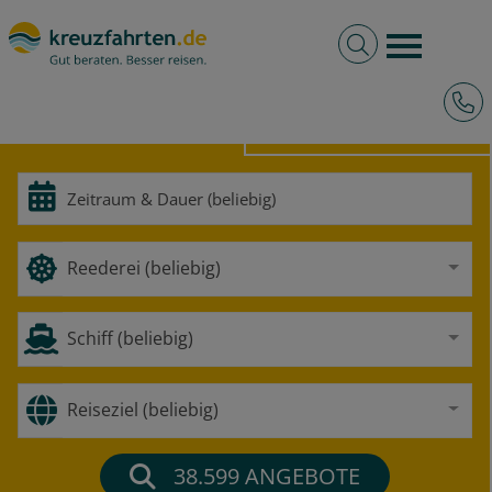
Volltextsuche
Burger 
Hotli
HOCHSEE
FLUSS
Reederei (beliebig)
Schiff (beliebig)
Reiseziel (beliebig)
38.599
ANGEBOTE