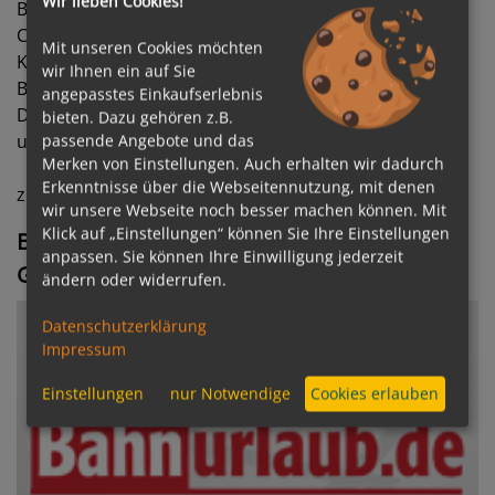
Wir lieben Cookies!
Becker GmbH.
Cluburlaub.de setzt wie wir auf hohe
Mit unseren Cookies möchten
Kundenzufriedenheit und stellt den Service und die
wir Ihnen ein auf Sie
Beratung an erste Stelle.
angepasstes Einkaufserlebnis
Die Cluburlaub.de Experten erreichen Sie telefonisch
bieten. Dazu gehören z.B.
unter 06103 5969 32
passende Angebote und das
Merken von Einstellungen. Auch erhalten wir dadurch
Erkenntnisse über die Webseitennutzung, mit denen
zu
www.cluburlaub.de
wechseln
wir unsere Webseite noch besser machen können. Mit
Klick auf „Einstellungen“ können Sie Ihre Einstellungen
Bahnreisen von der City Reisebüro Udo Hell
anpassen. Sie können Ihre Einwilligung jederzeit
GmbH
ändern oder widerrufen.
Datenschutzerklärung
Impressum
Einstellungen
nur Notwendige
Cookies erlauben