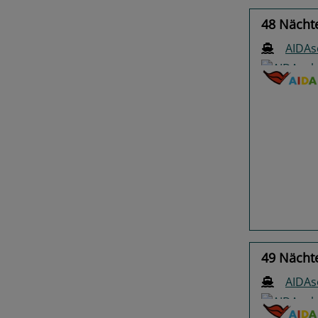
48 Nächte
AIDAs
Previo
49 Nächte
AIDAs