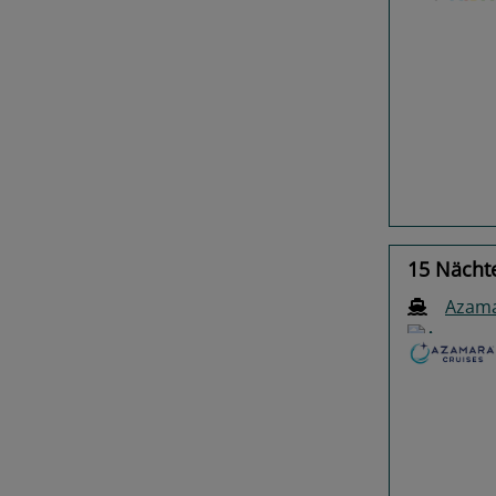
Previo
15 Nächt
Azama
Previo