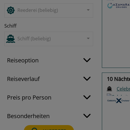
Reederei (beliebig)
Schiff
Previo
Schiff (beliebig)
Reiseoption
Reiseverlauf
10 Nächt
Celebr
Preis pro Person
Besonderheiten