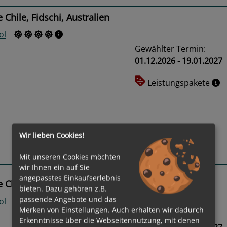
 Chile, Fidschi, Australien
ol
Gewählter Termin:
01.12.2026 - 19.01.2027
Leistungspakete
us
Next
Wir lieben Cookies!
Routeninfos
Mit unseren Cookies möchten
wir Ihnen ein auf Sie
angepasstes Einkaufserlebnis
 Chile, Fidschi, Australien
bieten. Dazu gehören z.B.
passende Angebote und das
ol
Merken von Einstellungen. Auch erhalten wir dadurch
Gewählter Termin:
Erkenntnisse über die Webseitennutzung, mit denen