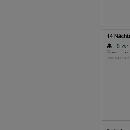
14 Nächt
Silve
Previo