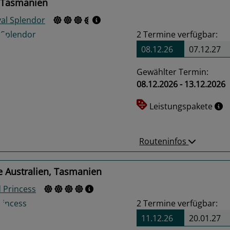
 Tasmanien
val Splendor
2
Termine verfügbar:
08.12.26
07.12.27
Gewählter Termin:
08.12.2026 - 13.12.2026
us
Next
Leistungspakete
Routeninfos
e Australien, Tasmanien
 Princess
2
Termine verfügbar:
11.12.26
20.01.27