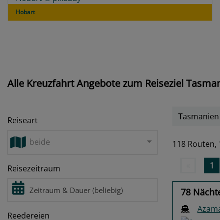
Hobart
Alle Kreuzfahrt Angebote zum Reiseziel Tasma
Tasmanien
Reiseart
beide
118 Routen,
«
1
Reisezeitraum
78 Nächt
Azama
Reedereien