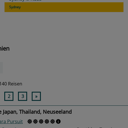
Sydney
nien
140 Reisen
2
3
»
e Japan, Thailand, Neuseeland
ra Pursuit