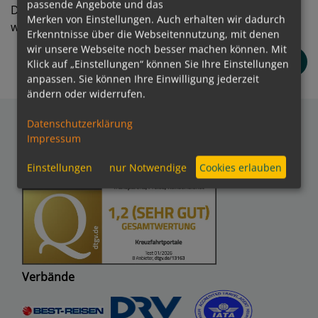
passende Angebote und das
Die mit * gekennzeichneten Felder müssen ausgefüllt
Merken von Einstellungen. Auch erhalten wir dadurch
werden!
Erkenntnisse über die Webseitennutzung, mit denen
wir unsere Webseite noch besser machen können. Mit
Anfrage senden
Klick auf „Einstellungen“ können Sie Ihre Einstellungen
anpassen. Sie können Ihre Einwilligung jederzeit
ändern oder widerrufen.
Datenschutzerklärung
Impressum
Auszeichnungen
Einstellungen
nur Notwendige
Cookies erlauben
Verbände