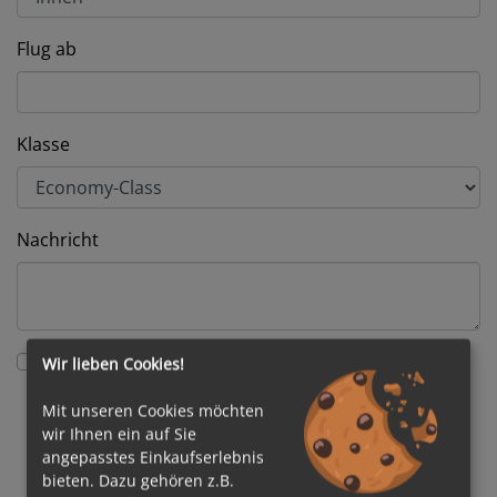
Flug ab
Klasse
Nachricht
* Hiermit erklären Sie sich einverstanden mit der
Wir lieben Cookies!
Übermittlung und Verarbeitung Ihrer
Mit unseren Cookies möchten
personenbezogenen Daten im Rahmen der
wir Ihnen ein auf Sie
Anfragebearbeitung. Weitere Informationen finden
angepasstes Einkaufserlebnis
Sie in unserer
Datenschutzerklärung
.
bieten. Dazu gehören z.B.