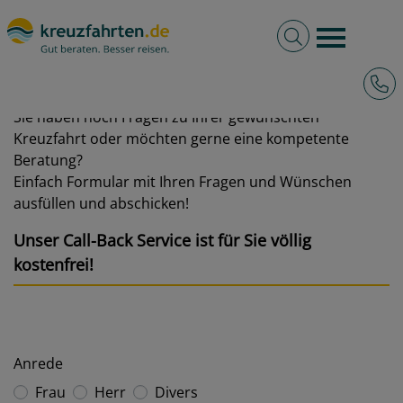
Volltextsuche
Burger 
Call-Back Service
Hotli
Sie haben noch Fragen zu Ihrer gewünschten
Kreuzfahrt oder möchten gerne eine kompetente
Beratung?
Einfach Formular mit Ihren Fragen und Wünschen
ausfüllen und abschicken!
Unser Call-Back Service ist für Sie völlig
kostenfrei!
Anrede
Frau
Herr
Divers