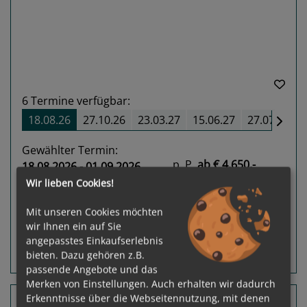
6
Termine verfügbar:
18.08.26
27.10.26
23.03.27
15.06.27
27.07.27
Gewählter Termin:
p. P.
ab
€ 4.650,-
18.08.2026 - 01.09.2026
Wir lieben Cookies!
Leistungspakete
zur Reise
Mit unseren Cookies möchten
wir Ihnen ein auf Sie
angepasstes Einkaufserlebnis
bieten. Dazu gehören z.B.
Routeninfos
Terminübersicht
passende Angebote und das
Merken von Einstellungen. Auch erhalten wir dadurch
14 Nächte Köln, Nürnberg, Wien
Erkenntnisse über die Webseitennutzung, mit denen