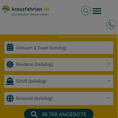
Volltextsuche
Burger 
Hotli
HOCHSEE
FLUSS
Reederei (beliebig)
Schiff (beliebig)
Reiseziel (beliebig)
38.768
ANGEBOTE