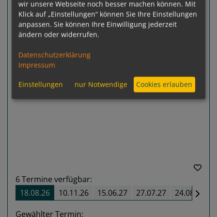
wir unsere Webseite noch besser machen können. Mit
Scenic Jasper
Klick auf „Einstellungen“ können Sie Ihre Einstellungen
Amsterdam - Budapest
anpassen. Sie können Ihre Einwilligung jederzeit
ändern oder widerrufen.
Datenschutzerklärung
Impressum
Einstellungen
nur Notwendige
Cookies erlauben
Previous
Next
6
Termine verfügbar:
18.08.26
10.11.26
15.06.27
27.07.27
24.08.27
Gewählter Termin: