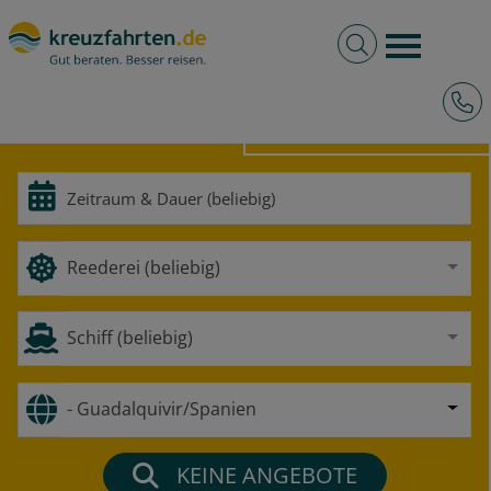
Volltextsuche
Burger 
Hotli
HOCHSEE
FLUSS
Reederei (beliebig)
Schiff (beliebig)
- Guadalquivir/Spanien
KEINE
ANGEBOTE