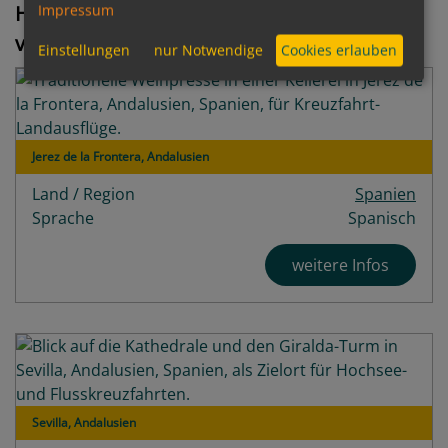
Häfen zum Reiseziel Guadalquivir/Spanien
Impressum
von A bis Z
Einstellungen
nur Notwendige
Cookies erlauben
Jerez de la Frontera, Andalusien
Land / Region
Spanien
Sprache
Spanisch
weitere Infos
Sevilla, Andalusien