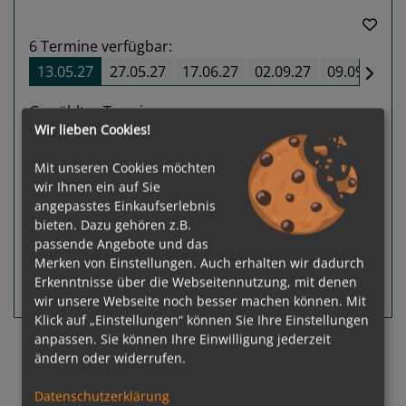
6
Termine verfügbar:
13.05.27
27.05.27
17.06.27
02.09.27
09.09.27
Gewählter Termin:
Wir lieben Cookies!
p. P.
ab
€ 1.949,-
13.05.2027 - 20.05.2027
Mit unseren Cookies möchten
Leistungspakete
zur Reise
wir Ihnen ein auf Sie
angepasstes Einkaufserlebnis
inkl. Flug
bieten. Dazu gehören z.B.
p. P.
ab
€ 2.549,-
passende Angebote und das
Merken von Einstellungen. Auch erhalten wir dadurch
Erkenntnisse über die Webseitennutzung, mit denen
Routeninfos
Terminübersicht
wir unsere Webseite noch besser machen können. Mit
Klick auf „Einstellungen“ können Sie Ihre Einstellungen
anpassen. Sie können Ihre Einwilligung jederzeit
ändern oder widerrufen.
Datenschutzerklärung