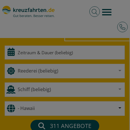
Volltextsuche
Burger 
Hotli
HOCHSEE
FLUSS
Reederei (beliebig)
Schiff (beliebig)
- Hawaii
311
ANGEBOTE