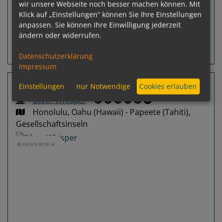
wir unsere Webseite noch besser machen können. Mit
Ausgebucht
Klick auf „Einstellungen“ können Sie Ihre Einstellungen
anpassen. Sie können Ihre Einwilligung jederzeit
ändern oder widerrufen.
Routeninfos
Terminübersicht
Datenschutzerklärung
Impressum
14 Nächte Hawaii, Polynesien
Einstellungen
nur Notwendige
Cookies erlauben
Silver Whisper
Honolulu, Oahu (Hawaii) - Papeete (Tahiti),
Gesellschaftsinseln
Previous
Next