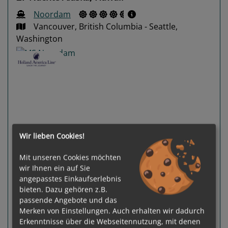
Noordam
Vancouver, British Columbia - Seattle,
Washington
Previous
Next
Wir lieben Cookies!
Mit unseren Cookies möchten
wir Ihnen ein auf Sie
angepasstes Einkaufserlebnis
bieten. Dazu gehören z.B.
passende Angebote und das
Gewählter Termin:
Merken von Einstellungen. Auch erhalten wir dadurch
p. P.
ab
€ 5.419,-
07.09.2026 -
Erkenntnisse über die Webseitennutzung, mit denen
04.10.2026