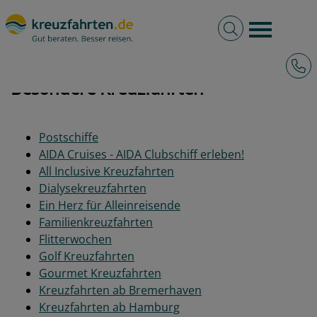
Volltextsuche
Burger 
Hotli
kreuzfahrten.de
Besondere Kreuzfahrten
Besondere Kreuzfahrten
Postschiffe
AIDA Cruises - AIDA Clubschiff erleben!
All Inclusive Kreuzfahrten
Dialysekreuzfahrten
Ein Herz für Alleinreisende
Familienkreuzfahrten
Flitterwochen
Golf Kreuzfahrten
Gourmet Kreuzfahrten
Kreuzfahrten ab Bremerhaven
Kreuzfahrten ab Hamburg