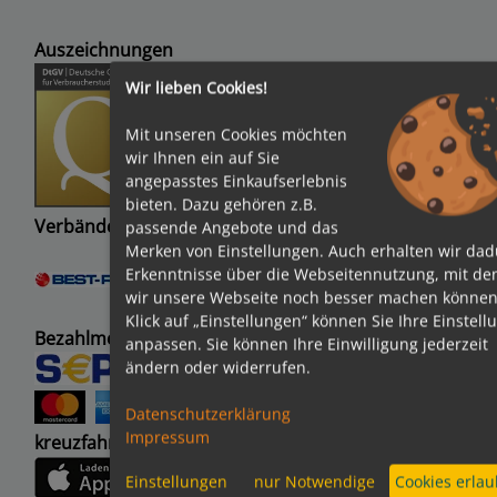
Auszeichnungen
Wir lieben Cookies!
Mit unseren Cookies möchten
wir Ihnen ein auf Sie
angepasstes Einkaufserlebnis
bieten. Dazu gehören z.B.
Verbände
passende Angebote und das
Merken von Einstellungen. Auch erhalten wir da
Erkenntnisse über die Webseitennutzung, mit de
wir unsere Webseite noch besser machen können
Klick auf „Einstellungen“ können Sie Ihre Einstel
Bezahlmethoden
anpassen. Sie können Ihre Einwilligung jederzeit
ändern oder widerrufen.
Datenschutzerklärung
Impressum
kreuzfahrten.de APP
Einstellungen
nur Notwendige
Cookies erla