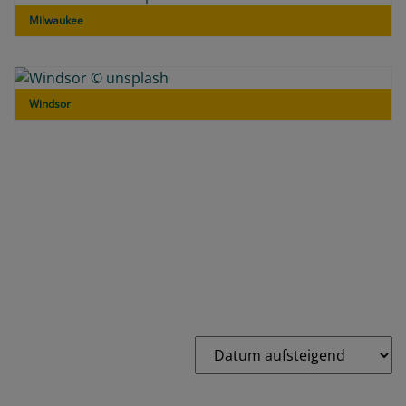
Milwaukee
Windsor