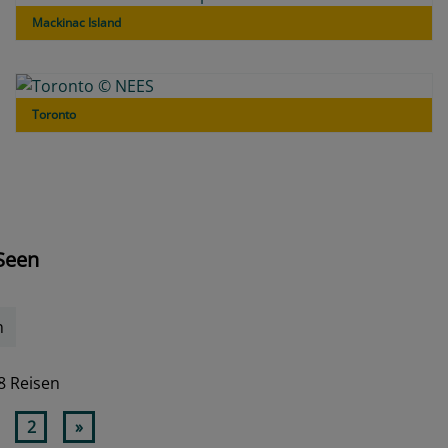
Mackinac Island
Toronto
 Seen
n
8 Reisen
2
»