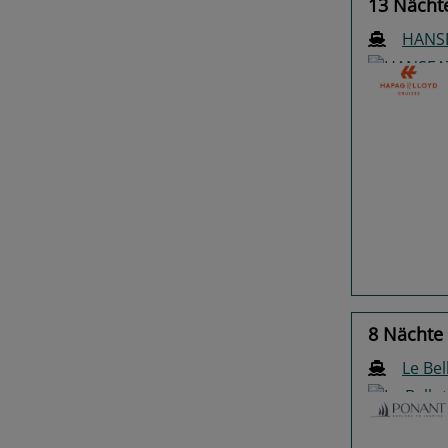
13 Nächt
HANSE
Previo
8 Nächte 
Le Bel