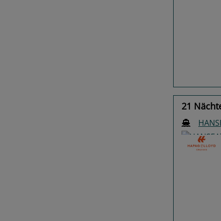
Previo
21 Nächt
HANSE
Previo