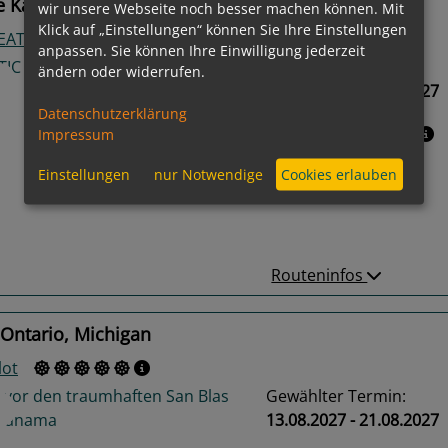
e Kanada, Ontario, Michigan
wir unsere Webseite noch besser machen können. Mit
Klick auf „Einstellungen“ können Sie Ihre Einstellungen
ATIC inspiration
anpassen. Sie können Ihre Einwilligung jederzeit
Gewählter Termin:
ändern oder widerrufen.
07.08.2027 - 20.08.2027
Datenschutzerklärung
Leistungspakete
Impressum
Einstellungen
nur Notwendige
Cookies erlauben
us
Next
Routeninfos
Ontario, Michigan
lot
Gewählter Termin:
13.08.2027 - 21.08.2027