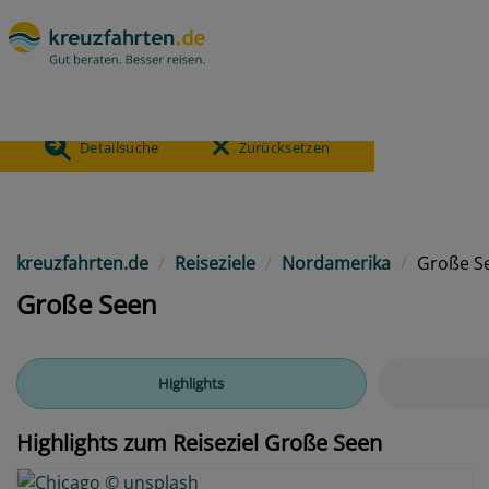
- Große Seen
18
ANGEBOTE
Detailsuche
Zurücksetzen
Previous
kreuzfahrten.de
Reiseziele
Nordamerika
Große S
Große Seen
Highlights
Highlights zum Reiseziel Große Seen