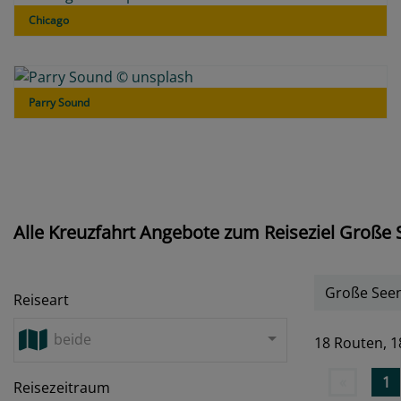
Chicago
Parry Sound
Alle Kreuzfahrt Angebote zum Reiseziel Große
Große See
Reiseart
beide
18 Routen,
1
«
1
Reisezeitraum