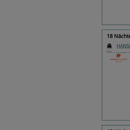
18 Nächt
HANSE
Previo