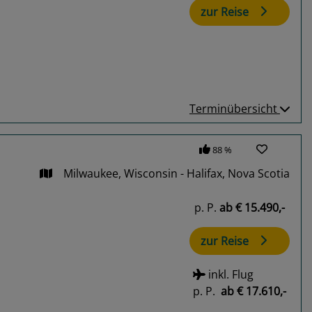
zur Reise
Terminübersicht
88 %
Milwaukee, Wisconsin - Halifax, Nova Scotia
p. P.
ab
€ 15.490,-
zur Reise
inkl. Flug
p. P.
ab
€ 17.610,-