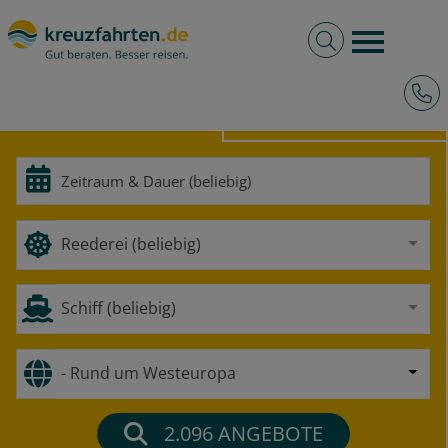
Volltextsuche
Burger 
Hotli
HOCHSEE
FLUSS
Reederei (beliebig)
Schiff (beliebig)
- Rund um Westeuropa
2.096
ANGEBOTE