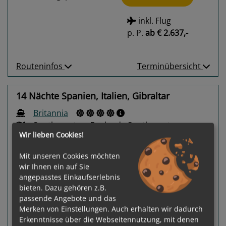
inkl. Flug
p. P.
ab
€ 2.637,-
Routeninfos
Terminübersicht
14 Nächte Spanien, Italien, Gibraltar
Britannia
Southampton, England - Southampton,
Wir lieben Cookies!
England
Mit unseren Cookies möchten
wir Ihnen ein auf Sie
angepasstes Einkaufserlebnis
bieten. Dazu gehören z.B.
passende Angebote und das
Merken von Einstellungen. Auch erhalten wir dadurch
Previous
Next
Erkenntnisse über die Webseitennutzung, mit denen