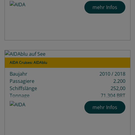
Decks
13
mehr Infos
AIDA Cruises: AIDAblu
Baujahr
2010 / 2018
Passagiere
2.200
Schiffslänge
252,00
Tonnage
71.304 BRT
Decks
14
mehr Infos