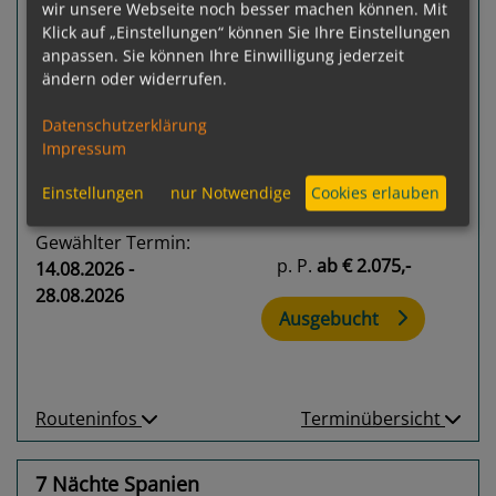
wir unsere Webseite noch besser machen können. Mit
Klick auf „Einstellungen“ können Sie Ihre Einstellungen
anpassen. Sie können Ihre Einwilligung jederzeit
ändern oder widerrufen.
Datenschutzerklärung
100 %
Impressum
4
Termine verfügbar:
14.08.26
05.05.28
30.06.28
28.07.28
Einstellungen
nur Notwendige
Cookies erlauben
Gewählter Termin:
p. P.
ab
€ 2.075,-
14.08.2026 -
28.08.2026
Ausgebucht
Routeninfos
Terminübersicht
7 Nächte Spanien