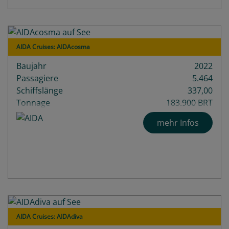
AIDA Cruises: AIDAcosma
Baujahr
2022
Passagiere
5.464
Schiffslänge
337,00
Tonnage
183.900 BRT
Decks
20
mehr Infos
AIDA Cruises: AIDAdiva