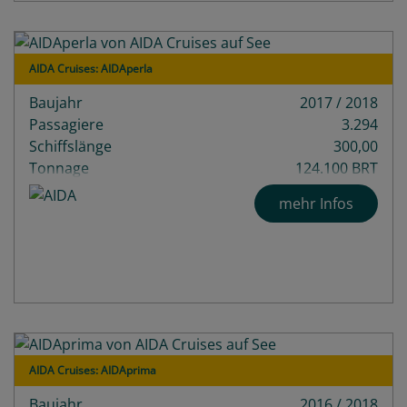
AIDA Cruises: AIDAperla
Baujahr
2017 / 2018
Passagiere
3.294
Schiffslänge
300,00
Tonnage
124.100 BRT
Decks
18
mehr Infos
AIDA Cruises: AIDAprima
Baujahr
2016 / 2018