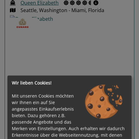
Queen Elizabeth
Seattle, Washington - Miami, Florida
Previous
Next
Wir lieben Cookies!
Mit unseren Cookies möchten
wir Ihnen ein auf Sie
88 %
angepasstes Einkaufserlebnis
Gewählter Termin:
bieten. Dazu gehören z.B.
p. P.
ab
€ 3.770,-
24.09.2026 - 27.10.2026
passende Angebote und das
Merken von Einstellungen. Auch erhalten wir dadurch
Leistungspakete
zur Reise
Erkenntnisse über die Webseitennutzung, mit denen