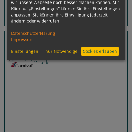
wir unsere Webseite noch besser machen können. Mit
Klick auf „Einstellungen“ können Sie Ihre Einstellungen
anpassen. Sie können Ihre Einwilligung jederzeit
Routeninfos
Terminübersicht
ändern oder widerrufen.
Datenschutzerklärung
16 Nächte Mexiko, Panama, Kolumbien
Impressum
Carnival Miracle
Einstellungen
nur Notwendige
Cookies erlauben
Seattle, Washington - Galveston, Texas
Previous
Next