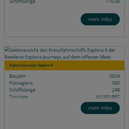
Schiffslänge
110,00
mehr Infos
Explora Journeys: Explora II
Baujahr
2024
Passagiere
900
Schiffslänge
248
Tonnage
63.900 BRT
Decks
14
mehr Infos