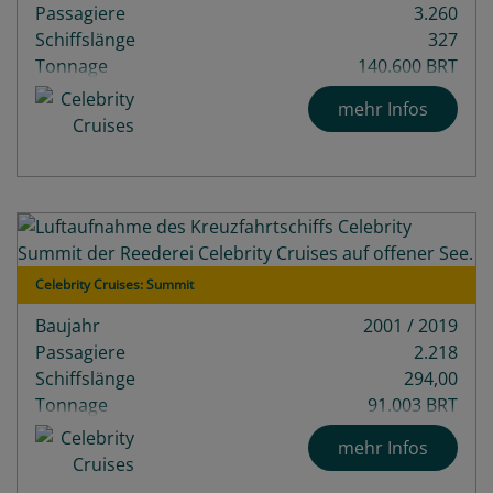
Passagiere
3.260
Schiffslänge
327
Tonnage
140.600 BRT
Decks
17
mehr Infos
Celebrity Cruises: Summit
Baujahr
2001 / 2019
Passagiere
2.218
Schiffslänge
294,00
Tonnage
91.003 BRT
mehr Infos