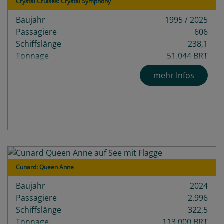
Crystal Cruises: Crystal Symphony
Baujahr
1995 / 2025
Passagiere
606
Schiffslänge
238,1
Tonnage
51.044 BRT
Decks
12
mehr Infos
Cunard: Queen Anne
Baujahr
2024
Passagiere
2.996
Schiffslänge
322,5
Tonnage
113.000 BRT