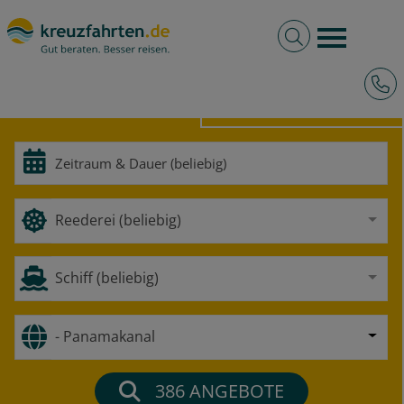
Volltextsuche
Burger 
Hotli
HOCHSEE
FLUSS
Reederei (beliebig)
Schiff (beliebig)
- Panamakanal
386
ANGEBOTE