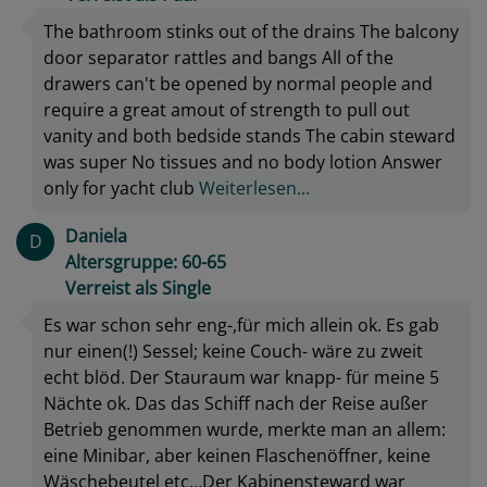
The bathroom stinks out of the drains The balcony
door separator rattles and bangs All of the
drawers can't be opened by normal people and
require a great amout of strength to pull out
vanity and both bedside stands The cabin steward
was super No tissues and no body lotion Answer
only for yacht club
Weiterlesen...
Daniela
D
Altersgruppe: 60-65
Verreist als Single
Es war schon sehr eng-,für mich allein ok. Es gab
nur einen(!) Sessel; keine Couch- wäre zu zweit
echt blöd. Der Stauraum war knapp- für meine 5
Nächte ok. Das das Schiff nach der Reise außer
Betrieb genommen wurde, merkte man an allem:
eine Minibar, aber keinen Flaschenöffner, keine
Wäschebeutel etc…Der Kabinensteward war