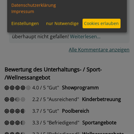
war noch schlimmer… die Tatsache, das ich am
Datenschutzerklärung
Buffet bedient wurde ( Hygiene?) führte dazu das
Impressum
ich um Essen ausdrücklich bitten musste oder
zuviel hatte. Der Kaffee war ungenießbar.Das
Einstellungen
nur Notwendige
Cookies erlauben
Konzept ( auch die festen Tischzeiten) hat mir
überhaupt nicht gefallen!
Weiterlesen...
Alle Kommentare anzeigen
Bewertung des Unterhaltungs- / Sport-
/Wellnessangebot
4.0
/
5
Gut
Showprogramm
2.2
/
5
Ausreichend
Kinderbetreuung
3.7
/
5
Gut
Poolbereich
3.3
/
5
Befriedigend
Sportangebote