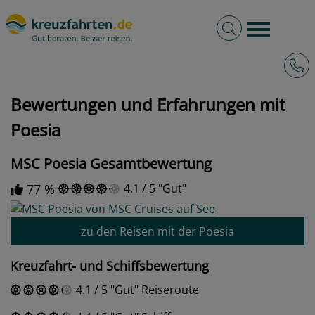
Volltextsuche
Burger 
Hotli
kreuzfahrten.de
Bewertungen und Erfahrungen mit Poesia
Bewertungen und Erfahrungen mit
Poesia
MSC Poesia Gesamtbewertung
77 %
4.1
/
5
Gut
zu den Reisen mit der Poesia
Kreuzfahrt- und Schiffsbewertung
4.1
/
5
Gut
Reiseroute