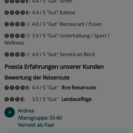
4.4
/
5
Gut
Schiff
4.4
/
5
Gut
Kabine
4.0
/
5
Gut
Restaurant / Essen
3.9
/
5
Gut
Unterhaltung / Sport /
Wellness
4.0
/
5
Gut
Service an Bord
Poesia Erfahrungen unserer Kunden
Bewertung der Reiseroute
4.4
/
5
Gut
Ihre Reiseroute
3.5
/
5
Gut
Landausflüge
Andrea
A
Altersgruppe: 55-60
Verreist als Paar