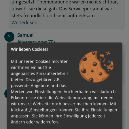
umgesetzt. Themenabende waren nicht sichtbar,
obwohl sie diese gab. Das Servicepersonal war
stets freundlich und sehr aufmerksam.
Weiterlesen...
Samuel
S
Altersgruppe: 70+
Verreist als Paar
Wir lieben Cookies!
The was good but nothing special The only free
Mit unseren Cookies möchten
drink was tap water Everything you had to pay for
wir Ihnen ein auf Sie
Our waiters were super table 711 And so friendly
angepasstes Einkaufserlebnis
that it made up for the redt
Weiterlesen...
bieten. Dazu gehören z.B.
passende Angebote und das
Merken von Einstellungen. Auch erhalten wir dadurch
Daniela
D
Erkenntnisse über die Webseitennutzung, mit denen
Altersgruppe: 60-65
wir unsere Webseite noch besser machen können. Mit
Verreist als Single
Klick auf „Einstellungen“ können Sie Ihre Einstellungen
Krankenhausessen- immer lauwarm und nichts
anpassen. Sie können Ihre Einwilligung jederzeit
ändern oder widerrufen.
wirklich leckeres. Das Essen im Buffet Restaurant