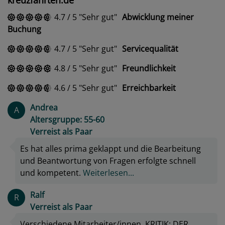
4.7
/
5
Sehr gut
Abwicklung meiner
Buchung
4.7
/
5
Sehr gut
Servicequalität
4.8
/
5
Sehr gut
Freundlichkeit
4.6
/
5
Sehr gut
Erreichbarkeit
Andrea
A
Altersgruppe: 55-60
Verreist als Paar
Es hat alles prima geklappt und die Bearbeitung
und Beantwortung von Fragen erfolgte schnell
und kompetent.
Weiterlesen...
Ralf
R
Verreist als Paar
Verschiedene Mitarbeiter/innen. KRITIK: DER