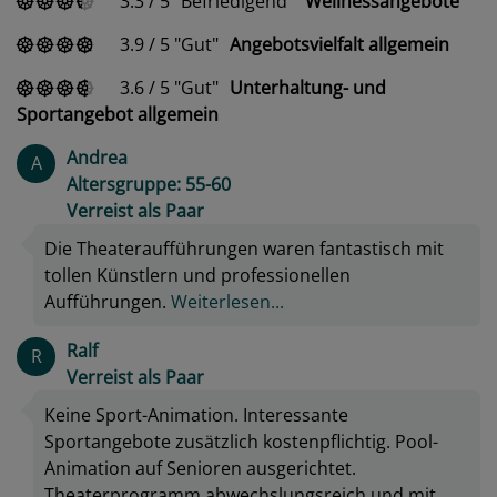
3.3
/
5
Befriedigend
Wellnessangebote
3.9
/
5
Gut
Angebotsvielfalt allgemein
3.6
/
5
Gut
Unterhaltung- und
Sportangebot allgemein
Andrea
A
Altersgruppe: 55-60
Verreist als Paar
Die Theateraufführungen waren fantastisch mit
tollen Künstlern und professionellen
Aufführungen.
Weiterlesen...
Ralf
R
Verreist als Paar
Keine Sport-Animation. Interessante
Sportangebote zusätzlich kostenpflichtig. Pool-
Animation auf Senioren ausgerichtet.
Theaterprogramm abwechslungsreich und mit