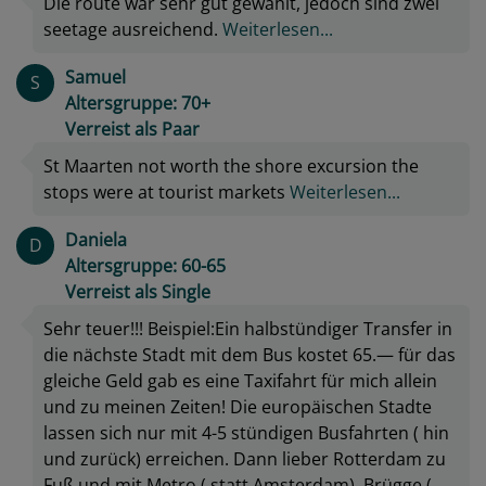
Die route war sehr gut gewählt, jedoch sind zwei
seetage ausreichend.
Weiterlesen...
Samuel
S
Altersgruppe: 70+
Verreist als Paar
St Maarten not worth the shore excursion the
stops were at tourist markets
Weiterlesen...
Daniela
D
Altersgruppe: 60-65
Verreist als Single
Sehr teuer!!! Beispiel:Ein halbstündiger Transfer in
die nächste Stadt mit dem Bus kostet 65.— für das
gleiche Geld gab es eine Taxifahrt für mich allein
und zu meinen Zeiten! Die europäischen Stadte
lassen sich nur mit 4-5 stündigen Busfahrten ( hin
und zurück) erreichen. Dann lieber Rotterdam zu
Fuß und mit Metro ( statt Amsterdam), Brügge (