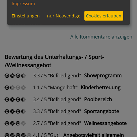
Qualität wurde nicht angeboten. Es war alles frisch
Impressum
und auch ausreichend vorhanden, allerdings
leider nur auf einem mittleren Qualitätslevel.
Einstellungen
nur Notwendige
Cookies erlauben
Weiterlesen...
Alle Kommentare anzeigen
Bewertung des Unterhaltungs- / Sport-
/Wellnessangebot
3.3
/
5
Befriedigend
Showprogramm
1.1
/
5
Mangelhaft
Kinderbetreuung
3.4
/
5
Befriedigend
Poolbereich
3.3
/
5
Befriedigend
Sportangebote
2.7
/
5
Befriedigend
Wellnessangebote
4.1
/
5
Gut
Angebotsvielfalt allgemein