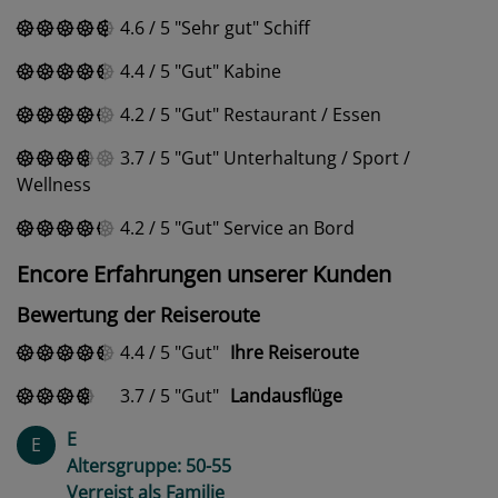
4.6
/
5
Sehr gut
Schiff
4.4
/
5
Gut
Kabine
4.2
/
5
Gut
Restaurant / Essen
3.7
/
5
Gut
Unterhaltung / Sport /
Wellness
4.2
/
5
Gut
Service an Bord
Encore Erfahrungen unserer Kunden
Bewertung der Reiseroute
4.4
/
5
Gut
Ihre Reiseroute
3.7
/
5
Gut
Landausflüge
E
E
Altersgruppe: 50-55
Verreist als Familie