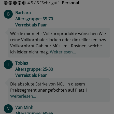
4.5
/
5
Sehr gut
Personal
Barbara
B
Altersgruppe: 65-70
Verreist als Paar
Würde mir mehr Vollkornprodukte wünschen Wie
reine Vollkornhaferflocken oder dinkelflocken bzw.
Vollkornbrot Gab nur Müsli mit Rosinen, welche
ich leider nicht mag.
Weiterlesen...
Tobias
T
Altersgruppe: 25-30
Verreist als Paar
Die absolute Stärke von NCL. In diesem
Preissegment unangefochten auf Platz 1
Weiterlesen...
Van Minh
V
Altersgruppe: 60-65