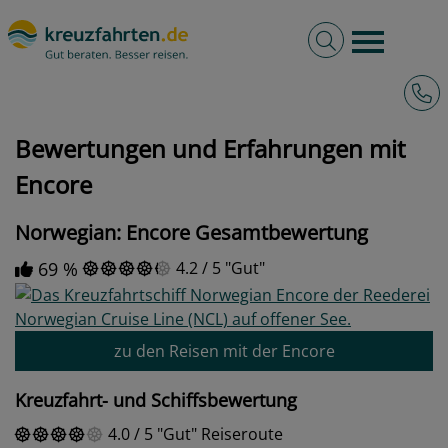
Volltextsuche
Burger 
Hotli
kreuzfahrten.de
Bewertungen und Erfahrungen mit Encore
Bewertungen und Erfahrungen mit
Encore
Norwegian: Encore Gesamtbewertung
69 %
4.2
/
5
Gut
zu den Reisen mit der Encore
Kreuzfahrt- und Schiffsbewertung
4.0
/
5
Gut
Reiseroute