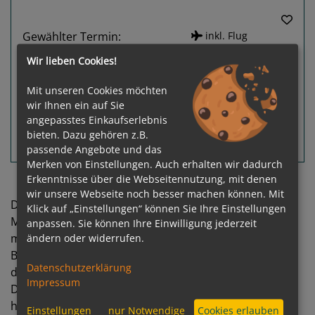
Gewählter Termin:
inkl. Flug
p. P.
ab
€ 1.499,-
04.01.2027 - 13.01.2027
Wir lieben Cookies!
zur Reise
Mit unseren Cookies möchten
wir Ihnen ein auf Sie
angepasstes Einkaufserlebnis
bieten. Dazu gehören z.B.
Routeninfos
Terminübersicht
passende Angebote und das
Merken von Einstellungen. Auch erhalten wir dadurch
Erkenntnisse über die Webseitennutzung, mit denen
wir unsere Webseite noch besser machen können. Mit
Die meisten Sehenswürdigkeiten von Boulogne-sur-
Klick auf „Einstellungen“ können Sie Ihre Einstellungen
Mer befinden sich in der oberen Stadt, umgeben von
anpassen. Sie können Ihre Einwilligung jederzeit
ändern oder widerrufen.
mittelalterlichen Befestigungsanlagen.
Besonders interessant sind die Porte des Degrés und
Datenschutzerklärung
die Porte Gayolle, die beide aus dem 13. Jh. stammen.
Impressum
Das eindrucksvollste Gebäude der Stadt ist die 100 m
hohe Kathedrale Notre-Dame, erbaut im 19. Jh. in
Einstellungen
nur Notwendige
Cookies erlauben