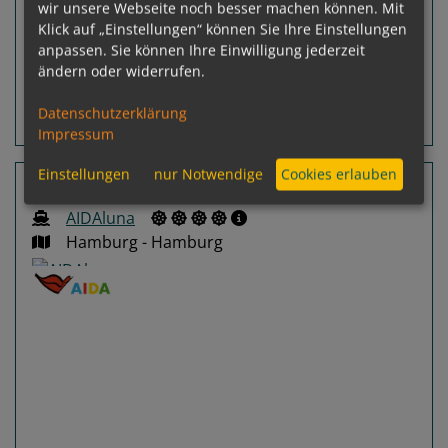
wir unsere Webseite noch besser machen können. Mit
Leistungspakete
Klick auf „Einstellungen“ können Sie Ihre Einstellungen
inkl. Flug
anpassen. Sie können Ihre Einwilligung jederzeit
p. P.
ab
€ 1.543,-
ändern oder widerrufen.
Datenschutzerklärung
Routeninfos
Terminübersicht
Impressum
Einstellungen
nur Notwendige
Cookies erlauben
7 Nächte England, Schottland
AIDAluna
Hamburg - Hamburg
Previous
Next