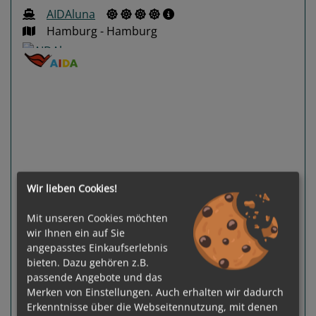
AIDAluna
Hamburg - Hamburg
Previous
Next
Wir lieben Cookies!
Mit unseren Cookies möchten
wir Ihnen ein auf Sie
91 %
angepasstes Einkaufserlebnis
Gewählter Termin:
bieten. Dazu gehören z.B.
p. P.
ab
€ 1.290,-
16.08.2026 -
passende Angebote und das
23.08.2026
Merken von Einstellungen. Auch erhalten wir dadurch
Ausgebucht
Erkenntnisse über die Webseitennutzung, mit denen