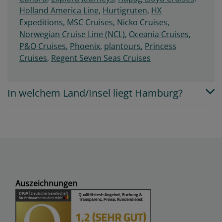
Holland America Line
,
Hurtigruten
,
HX
Expeditions
,
MSC Cruises
,
Nicko Cruises
,
Norwegian Cruise Line (NCL)
,
Oceania Cruises
,
P&O Cruises
,
Phoenix
,
plantours
,
Princess
Cruises
,
Regent Seven Seas Cruises
In welchem Land/Insel liegt Hamburg?
Auszeichnungen