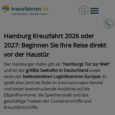
Volltextsuche
Burger 
Hotli
kreuzfahrten.de
Hafen
Deutschland
Hamburg
Hamburg Kreuzfahrt 2026 oder
2027: Beginnen Sie Ihre Reise direkt
vor der Haustür
Der Hamburger Hafen gilt als “
Hamburgs Tor zur Welt
“
und ist der
größte Seehafen in Deutschland
sowie
eines der
bedeutendsten Logistikzentren Europas
. Er
spielt eine zentrale Rolle im internationalen Handel
und bietet beeindruckende Ausblicke auf die
Elbphilharmonie, die Speicherstadt und das
geschäftige Treiben der Containerschiffe und
Kreuzfahrtschiffe.