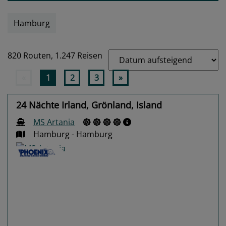
Hamburg
820 Routen,
1.247 Reisen
«
1
2
3
»
24 Nächte Irland, Grönland, Island
MS Artania
Hamburg - Hamburg
Previous
Next