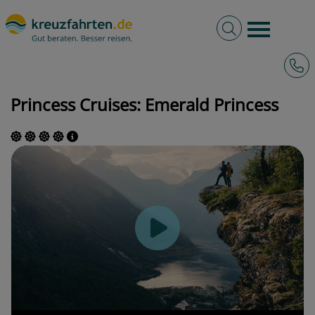
Volltextsuche
Burger 
Hotli
kreuzfahrten.de
Schiffe
Princess Cruises
Emerald Princess
Princess Cruises: Emerald Princess