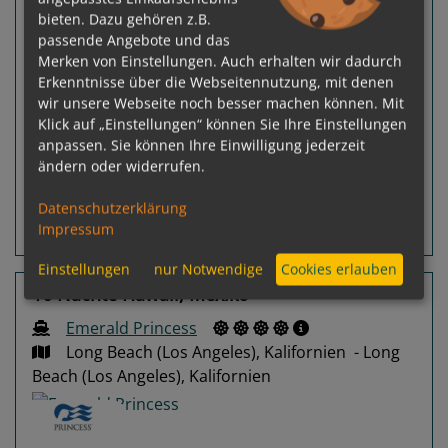
bieten. Dazu gehören z.B.
passende Angebote und das
91 %
Merken von Einstellungen. Auch erhalten wir dadurch
Gewählter Termin:
Erkenntnisse über die Webseitennutzung, mit denen
Preis auf Anfrage
14.09.2026 -
wir unsere Webseite noch besser machen können. Mit
30.09.2026
Klick auf „Einstellungen“ können Sie Ihre Einstellungen
Ausgebucht
anpassen. Sie können Ihre Einwilligung jederzeit
ändern oder widerrufen.
Leistungspakete
Datenschutzerklärung
Impressum
Routeninfos
Terminübersicht
Einstellungen
nur Notwendige
Cookies erlauben
16 Nächte Hawaii, Mexiko
Emerald Princess
Long Beach (Los Angeles), Kalifornien - Long
Beach (Los Angeles), Kalifornien